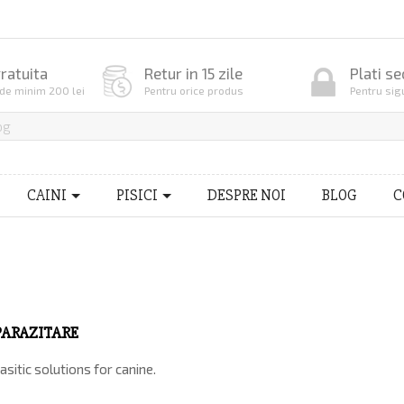
gratuita
Retur in 15 zile
Plati se
de minim 200 lei
Pentru orice produs
Pentru sig
CAINI
PISICI
DESPRE NOI
BLOG
C
ARAZITARE
asitic solutions for canine.