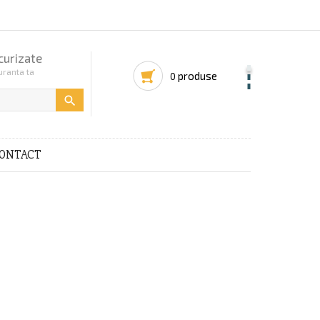
curizate
uranta ta
produse
0

ONTACT